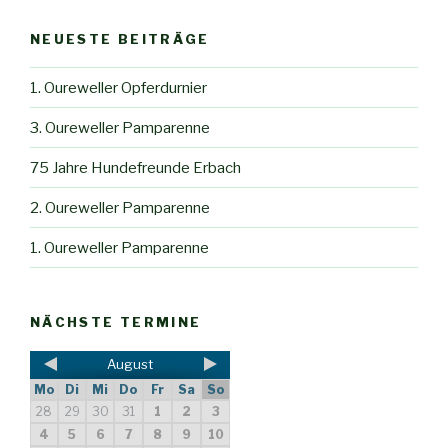
NEUESTE BEITRÄGE
1. Oureweller Opferdurnier
3. Oureweller Pamparenne
75 Jahre Hundefreunde Erbach
2. Oureweller Pamparenne
1. Oureweller Pamparenne
NÄCHSTE TERMINE
August
Mo
Di
Mi
Do
Fr
Sa
So
28
29
30
31
1
2
3
4
5
6
7
8
9
10