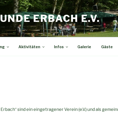
UNDE ERBACH E.V.
ing
Aktivitäten
Infos
Galerie
Gäste
Erbach“ sind ein eingetragener Verein (e.V.) und als gemei