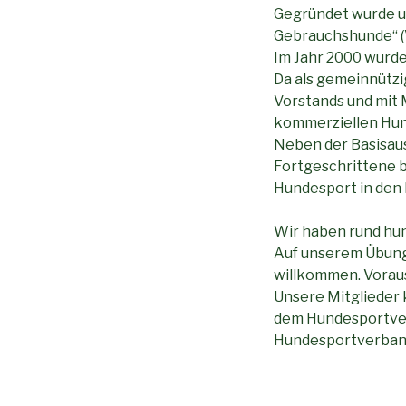
Gegründet wurde un
Gebrauchshunde“ (
Im Jahr 2000 wurde
Da als gemeinnützi
Vorstands und mit M
kommerziellen Hun
Neben der Basisau
Fortgeschrittene b
Hundesport in den 
Wir haben rund hun
Auf unserem Übungs
willkommen. Voraus
Unsere Mitglieder
dem Hundesportver
Hundesportverband