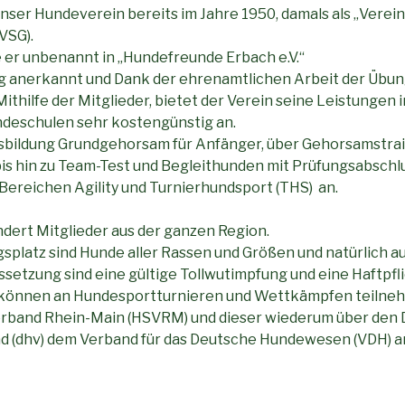
ser Hundeverein bereits im Jahre 1950, damals als „Verein
VSG).
 er unbenannt in „Hundefreunde Erbach e.V.“
g anerkannt und Dank der ehrenamtlichen Arbeit der Übung
ithilfe der Mitglieder, bietet der Verein seine Leistungen 
deschulen sehr kostengünstig an.
sbildung Grundgehorsam für Anfänger, über Gehorsamstrai
is hin zu Team-Test und Begleithunden mit Prüfungsabschlu
Bereichen Agility und Turnierhundsport (THS) an.
dert Mitglieder aus der ganzen Region.
platz sind Hunde aller Rassen und Größen und natürlich a
setzung sind eine gültige Tollwutimpfung und eine Haftpfl
 können an Hundesportturnieren und Wettkämpfen teilneh
band Rhein-Main (HSVRM) und dieser wiederum über den
 (dhv) dem Verband für das Deutsche Hundewesen (VDH) an