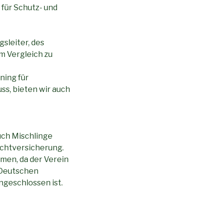
 für Schutz- und
sleiter, des
im Vergleich zu
ning für
ss, bieten wir auch
uch Mischlinge
ichtversicherung.
men, da der Verein
 Deutschen
geschlossen ist.