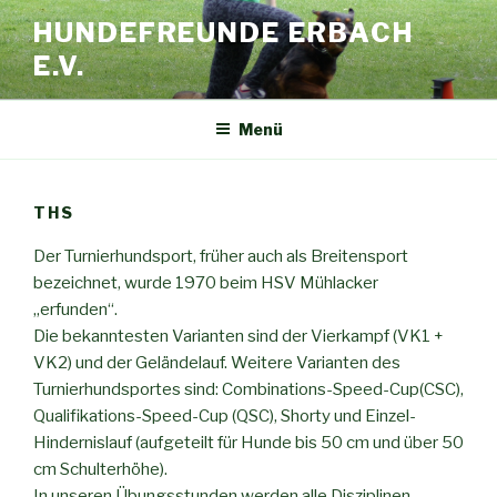
HUNDEFREUNDE ERBACH
E.V.
Menü
THS
Der Turnierhundsport, früher auch als Breitensport
bezeichnet, wurde 1970 beim HSV Mühlacker
„erfunden“.
Die bekanntesten Varianten sind der Vierkampf (VK1 +
VK2) und der Geländelauf. Weitere Varianten des
Turnierhundsportes sind: Combinations-Speed-Cup(CSC),
Qualifikations-Speed-Cup (QSC), Shorty und Einzel-
Hindernislauf (aufgeteilt für Hunde bis 50 cm und über 50
cm Schulterhöhe).
In unseren Übungsstunden werden alle Disziplinen