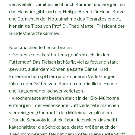
verzweifeln. Damit es nicht noch Kummer und Sorgen um
das Haustier gibt, und der Heilige Abend für Hund, Katze
und Co. nicht in der Notaufnahme des Tierarztes endet,
hier einige Tipps von Prof. Dr. Theo Mantel, Präsident der
Bundestierärztekammer:
Krankmachende Leckerbissen:
• Die Reste des Festbratens gehören nicht in den
Futternapf! Das Fleisch ist häufig viel zu fett und stark
gewürzt, außerdem können gegarte Gänse- und
Entenknochen splittern und zu inneren Verletzungen
führen oder Gräten vom Karpfen empfindliche Hunde-
und Katzenmägen schwer verletzen.
• Knochenreste am besten gleich in der Bio-Mülltonne
entsorgen – der verlockende Duft verleitete manchen
vierbeinigen „Gourmet“, den Mülleimer zu plündern.
• Dunkle Schokolade ist ein Tabu: Je dunkler, das heißt
kakaohaltiger die Schokolade, desto größer auch der
Theobromingehalt. Der mit dem Koffein verwandte Stoff